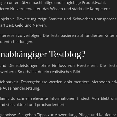
en unterstützen nachhaltige und langlebige Produktwahl.
ren Nutzern erweitert das Wissen und stärkt die Kompetenz.
objektive Bewertung zeigt Stärken und Schwächen transparent 
art Zeit, Geld und Nerven.
teressen zu verfolgen. Die Tests basieren auf fundierten Kriterien
aufentscheidungen.
unabhängiger Testblog?
und Dienstleistungen ohne Einfluss von Herstellern. Die Test
erbern. So erhältst du ein realistisches Bild.
iehbarkeit. Testergebnisse werden dokumentiert, Methoden erl
he Auseinandersetzung.
 damit du schnell relevante Informationen findest. Von Elektroni
ind stets aktuell und praxisorientiert.
ergebnisse. Sie geben Tipps zur Anwendung, Pflege und Kaufents