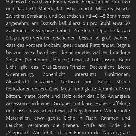
Hochwertig wirkt ein Raum, wenn Proportionen stimmen
und das Licht Materialität lesbar macht. Miss realistisch:
Zwischen Sofakante und Couchtisch sind 40–45 Zentimeter
angenehm; am Esstisch kalkulierst du pro Stuhl etwa 60
Zentimeter Bewegungsfreiheit. Zu kleine Teppiche lassen
Sitzgruppen verloren erscheinen, besser so groß wählen,
dass das vordere Möbelfußpaar darauf Platz findet. Regale
bis zur Decke beruhigen die Silhouette, während niedrige
Solisten (Sideboards, Hocker) bewusst Luft lassen. Beim
Licht gilt das Drei-Ebenen-Prinzip: Deckenlicht bietet
Orientierung, Zonenlicht unterstützt Funktionen,
Akzentlicht inszeniert Texturen und Kunst. Streue
Reflexionen dosiert: Glas, Metall und glatte Keramik dürfen
blitzen, matte Stoffe und Holz erden das Bild. Arrangiere
Accessoires in kleinen Gruppen mit klarer Höhenstaffelung
und lasse dazwischen bewusst Negativraum. Wiederholte
Materialien, etwa geölte Eiche in Tisch, Rahmen und
Leuchte, verbinden die Szenen. Prüfe am Ende die
„Sitzprobe“: Wie fühlt sich der Raum in der Nutzung an?