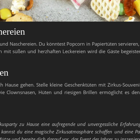
hereien
s und Naschereien. Du könntest Popcorn in Papiertüten servieren
h mit süßen und herzhaften Leckereien wird die Gäste begeister
gen
 Hause gehen. Stelle kleine Geschenktüten mit Zirkus-Souvenirs
e Clownsnasen, Hüten und riesigen Brillen ermöglicht es den 
rkusparty zu Hause eine aufregende und unvergessliche Erfahrung 
kannst du eine magische Zirkusatmosphäre schaffen und eine Part
ütze und bereite dich darauf vor, das Event des Jahres zu inszenier