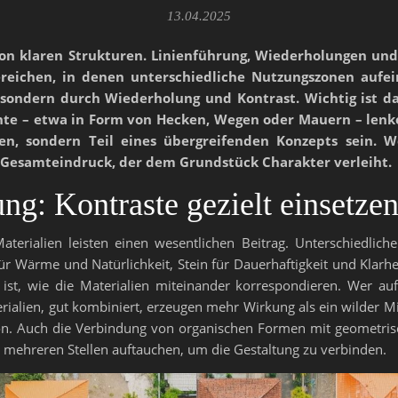
13.04.2025
on klaren Strukturen. Linienführung, Wiederholungen und
ichen, in denen unterschiedliche Nutzungszonen aufeina
t, sondern durch Wiederholung und Kontrast. Wichtig ist 
te – etwa in Form von Hecken, Wegen oder Mauern – lenke
rken, sondern Teil eines übergreifenden Konzepts sein. W
 Gesamteindruck, der dem Grundstück Charakter verleiht.
ng: Kontraste gezielt einsetze
aterialien leisten einen wesentlichen Beitrag. Unterschiedlic
r Wärme und Natürlichkeit, Stein für Dauerhaftigkeit und Klarhe
st, wie die Materialien miteinander korrespondieren. Wer auf zu
terialien, gut kombiniert, erzeugen mehr Wirkung als ein wilder
n. Auch die Verbindung von organischen Formen mit geometrisch
n mehreren Stellen auftauchen, um die Gestaltung zu verbinden.