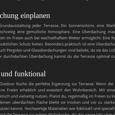
chung einplanen
Grundausstattung jeder Terrasse. Ein Sonnenschirm, eine Mar
eichzeitig eine gemütliche Atmosphäre. Eine Überdachung macht
zen im Freien auch bei wechselhaftem Wetter ermöglicht. Eine f
ätzlichen Schutz bieten. Besonders praktisch ist eine Überdach
Auch Pergolen und Glasüberdachungen sind beliebt, da sie das Licht
r durchdachten Überdachung kannst du die Terrasse optimal 
 und funktional
e Outdoor Küche die perfekte Ergänzung zur Terrasse. Wenn die
im Freien erheblich und erweitert den Wohnbereich. Mit einer 
aktisch und vielseitig nutzen. Planst du, regelmäßig im Freien zu 
kleinen überdachten Fläche bleibt sie trocken und vor zu starke
zen kannst. Hochwertige Materialien wie Edelstahl und spezie
 wird die Terrasse zur echten Wohnküche, die das ganze Jahr über