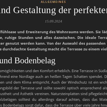
ALLGEMEINES
nd Gestaltung der perfekte
15.09.2024
hlfühloase und Erweiterung des Wohnraums werden. Sie lä
de, ruhige Stunden und alles dazwischen. Die ideale Terr
er genutzt werden kann. Von der Auswahl des passenden B
e durchdachte Gestaltung macht die Terrasse zu einem vie
t und Bodenbelag
smöglichkeiten und den Komfort erheblich. Eine Terrasse in Südla
hrend eine Nordlage auch an heißen Tagen Schatten spendet. De
en und dem Klima entspricht. Auch der Windschutz ist ein wich
gsbild der Terrasse und sollte sowohl optisch ansprechend als 
ustheit und Ästhetik vereinen. Natursteinplatten sind pflegelei
lzbelägen solltest du allerdings darauf achten, dass das Mat
es Bodenbelags sorgt dafür, dass die Terrasse über viele Jahre hi