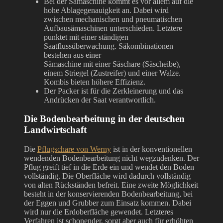
Bei der Sämaschine kommt es vor allem auf die
hohe Ablagegenauigkeit an. Dabei wird
zwischen mechanischen und pneumatischen
Aufbausämaschinen unterschieden. Letztere
punktet mit einer ständigen
Saatflussüberwachung. Säkombinationen
bestehen aus einer
Sämaschine mit einer Säschare (Säscheibe),
einem Striegel (Zustreifer) und einer Walze.
Kombis bieten höhere Effizienz.
Der Packer ist für die Zerkleinerung und das
Andrücken der Saat verantwortlich.
Die Bodenbearbeitung in der deutschen
Landwirtschaft
Die
Pflugschare von Werny
ist in der konventionellen
wendenden Bodenbearbeitung nicht wegzudenken. Der
Pflug greift tief in die Erde ein und wendet den Boden
vollständig. Die Oberfläche wird dadurch vollständig
von alten Rückständen befreit. Eine zweite Möglichkeit
besteht in der konservierenden Bodenbearbeitung, bei
der Eggen und Grubber zum Einsatz kommen. Dabei
wird nur die Erdoberfläche gewendet. Letzteres
Verfahren ist schonender, sorgt aber auch für erhöhten