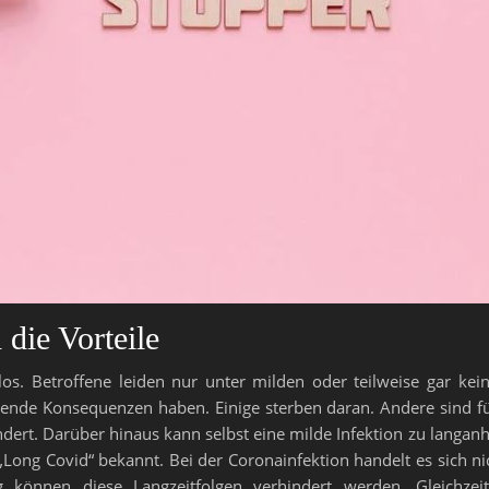
die Vorteile
armlos. Betroffene leiden nur unter milden oder teilweise gar
ende Konsequenzen haben. Einige sterben daran. Andere sind für
dert. Darüber hinaus kann selbst eine milde Infektion zu langan
 „Long Covid“ bekannt. Bei der Coronainfektion handelt es sich 
g können diese Langzeitfolgen verhindert werden. Gleichzei