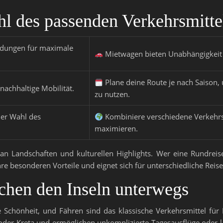
hl des passenden Verkehrsmitte
indungen für maximale
Mietwagen bieten Unabhängigkeit
Plane deine Route je nach Saison,
nachhaltige Mobilität.
zu nutzen.
der Wahl des
Kombiniere verschiedene Verkehrsm
maximieren.
lt an Landschaften und kulturellen Highlights. Wer eine Rundrei
re besonderen Vorteile und eignet sich für unterschiedliche Reise
schen den Inseln unterwegs
e Schönheit, und Fähren sind das klassische Verkehrsmittel für
oder Kreta und ermöglichen unkomplizierte Tagesausflüge oder l