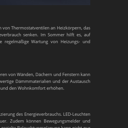
ion von Thermostatventilen an Heizkörpern, das
ieverbrauch senken. Im Sommer hilft es, auf
Die regelmäßige Wartung von Heizungs- und
lieren von Wänden, Dächern und Fenstern kann
hwertige Dämmmaterialien und der Austausch
ren und den Wohnkomfort erhöhen.
duzierung des Energieverbrauchs. LED-Leuchten
dauer. Zudem können Bewegungsmelder und
e gezielte Beleuchtungsplanung kann nicht nur