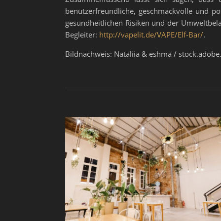
benutzerfreundliche, geschmackvolle und pote
gesundheitlichen Risiken und der Umweltbelas
Begleiter:
http://vapelit.de/VAPE/Elf-Bar/
.
Bildnachweis: Nataliia & eshma / stock.adob