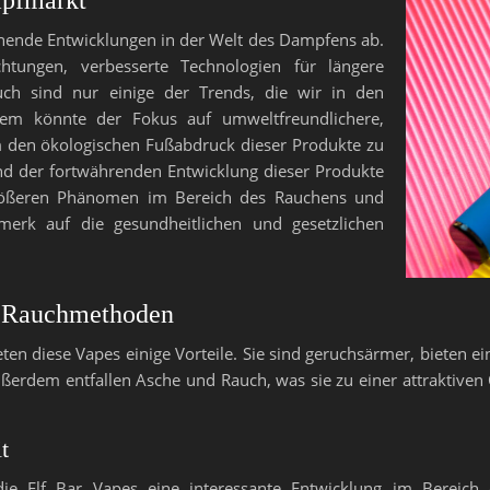
nnende Entwicklungen in der Welt des Dampfens ab.
htungen, verbesserte Technologien für längere
auch sind nur einige der Trends, die wir in den
m könnte der Fokus auf umweltfreundlichere,
den ökologischen Fußabdruck dieser Produkte zu
und der fortwährenden Entwicklung dieser Produkte
rößeren Phänomen im Bereich des Rauchens und
erk auf die gesundheitlichen und gesetzlichen
en Rauchmethoden
en diese Vapes einige Vorteile. Sie sind geruchsärmer, bieten e
ußerdem entfallen Asche und Rauch, was sie zu einer attraktiven
t
e Elf Bar Vapes eine interessante Entwicklung im Bereich de