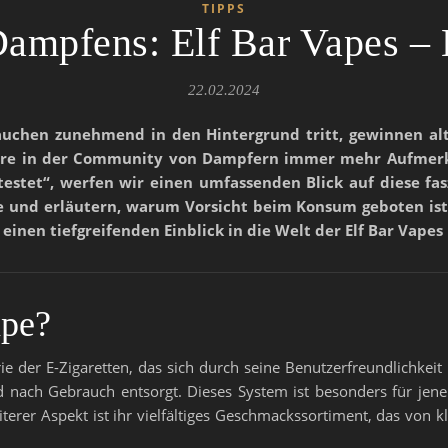
TIPPS
Dampfens: Elf Bar Vapes – 
22.02.2024
e Rauchen zunehmend in den Hintergrund tritt, gewinnen 
dere in der Community von Dampfern immer mehr Aufmerksam
 testet“, werfen wir einen umfassenden Blick auf diese fa
e und erläutern, warum Vorsicht beim Konsum geboten ist. 
nen tiefgreifenden Einblick in die Welt der Elf Bar Vapes 
ape?
orie der E-Zigaretten, das sich durch seine Benutzerfreundlichke
 nach Gebrauch entsorgt. Dieses System ist besonders für jene a
rer Aspekt ist ihr vielfältiges Geschmackssortiment, das von k